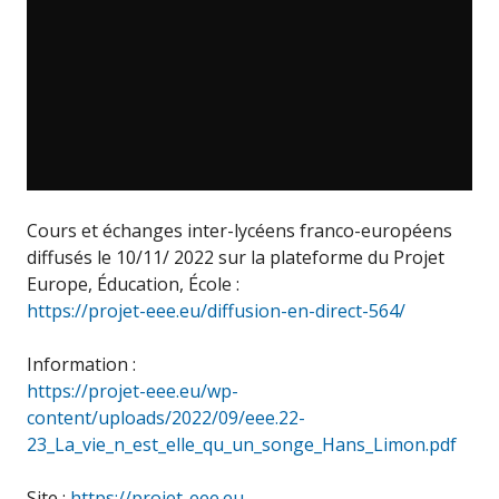
Cours et échanges inter-lycéens franco-européens
diffusés le 10/11/ 2022 sur la plateforme du Projet
Europe, Éducation, École :
https://projet-eee.eu/diffusion-en-direct-564/
Information :
https://projet-eee.eu/wp-
content/uploads/2022/09/eee.22-
23_La_vie_n_est_elle_qu_un_songe_Hans_Limon.pdf
Site :
https://projet-eee.eu