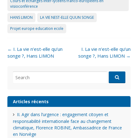
Cours et échanges inter-lycéens franco-européens en
visioconférence
HANS LIMON
LA VIE NEST-ELLE QUUN SONGE
Projet europe education ecole
Post
←
I. La vie n’est-elle qu’un
I. La vie n’est-elle qu’un
navigation
songe ?, Hans LIMON
songe ?, Hans LIMON
→
Search
for:
Articles récents
II. Agir dans l’urgence : engagement citoyen et
responsabilité internationale face au changement
climatique, Florence ROBINE, Ambassadrice de France
en Norvège