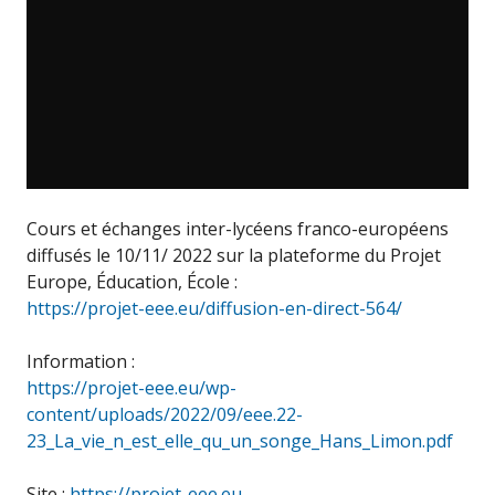
Cours et échanges inter-lycéens franco-européens
diffusés le 10/11/ 2022 sur la plateforme du Projet
Europe, Éducation, École :
https://projet-eee.eu/diffusion-en-direct-564/
Information :
https://projet-eee.eu/wp-
content/uploads/2022/09/eee.22-
23_La_vie_n_est_elle_qu_un_songe_Hans_Limon.pdf
Site :
https://projet-eee.eu