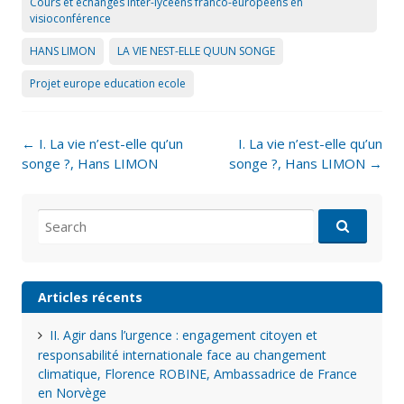
Cours et échanges inter-lycéens franco-européens en
visioconférence
HANS LIMON
LA VIE NEST-ELLE QUUN SONGE
Projet europe education ecole
Post
←
I. La vie n’est-elle qu’un
I. La vie n’est-elle qu’un
navigation
songe ?, Hans LIMON
songe ?, Hans LIMON
→
Search
for:
Articles récents
II. Agir dans l’urgence : engagement citoyen et
responsabilité internationale face au changement
climatique, Florence ROBINE, Ambassadrice de France
en Norvège