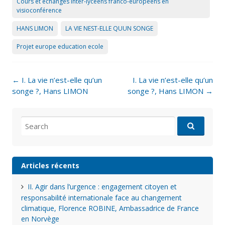
Cours et échanges inter-lycéens franco-européens en
visioconférence
HANS LIMON
LA VIE NEST-ELLE QUUN SONGE
Projet europe education ecole
Post
←
I. La vie n’est-elle qu’un
I. La vie n’est-elle qu’un
navigation
songe ?, Hans LIMON
songe ?, Hans LIMON
→
Search
for:
Articles récents
II. Agir dans l’urgence : engagement citoyen et
responsabilité internationale face au changement
climatique, Florence ROBINE, Ambassadrice de France
en Norvège