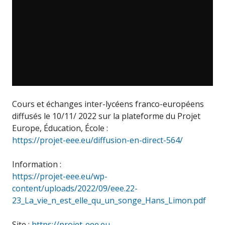
Cours et échanges inter-lycéens franco-européens
diffusés le 10/11/ 2022 sur la plateforme du Projet
Europe, Éducation, École :
https://projet-eee.eu/diffusion-en-direct-564/
Information :
https://projet-eee.eu/wp-
content/uploads/2022/09/eee.22-
23_La_vie_n_est_elle_qu_un_songe_Hans_Limon.pdf
Site :
https://projet-eee.eu