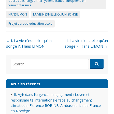
Cours et échanges inter-lycéens franco-européens en
visioconférence
HANS LIMON
LA VIE NEST-ELLE QUUN SONGE
Projet europe education ecole
Post
←
I. La vie n’est-elle qu’un
I. La vie n’est-elle qu’un
navigation
songe ?, Hans LIMON
songe ?, Hans LIMON
→
Search
for:
Articles récents
II. Agir dans l’urgence : engagement citoyen et
responsabilité internationale face au changement
climatique, Florence ROBINE, Ambassadrice de France
en Norvège