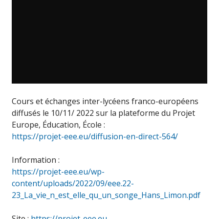
Cours et échanges inter-lycéens franco-européens
diffusés le 10/11/ 2022 sur la plateforme du Projet
Europe, Éducation, École :
https://projet-eee.eu/diffusion-en-direct-564/
Information :
https://projet-eee.eu/wp-
content/uploads/2022/09/eee.22-
23_La_vie_n_est_elle_qu_un_songe_Hans_Limon.pdf
Site :
https://projet-eee.eu