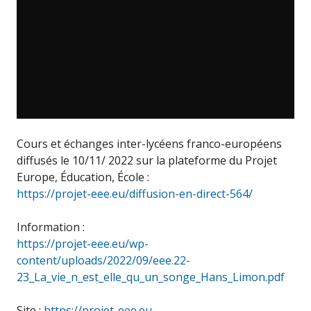
Cours et échanges inter-lycéens franco-européens
diffusés le 10/11/ 2022 sur la plateforme du Projet
Europe, Éducation, École :
https://projet-eee.eu/diffusion-en-direct-564/
Information :
https://projet-eee.eu/wp-
content/uploads/2022/09/eee.22-
23_La_vie_n_est_elle_qu_un_songe_Hans_Limon.pdf
Site :
https://projet-eee.eu