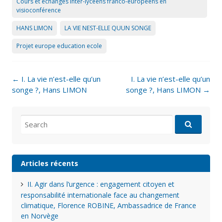
Cours et échanges inter-lycéens franco-européens en
visioconférence
HANS LIMON
LA VIE NEST-ELLE QUUN SONGE
Projet europe education ecole
Post
←
I. La vie n’est-elle qu’un
I. La vie n’est-elle qu’un
navigation
songe ?, Hans LIMON
songe ?, Hans LIMON
→
Search
for:
Articles récents
II. Agir dans l’urgence : engagement citoyen et
responsabilité internationale face au changement
climatique, Florence ROBINE, Ambassadrice de France
en Norvège