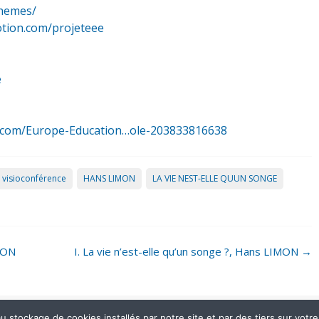
themes/
otion.com/projeteee
e
.com/Europe-Education…ole-203833816638
 visioconférence
HANS LIMON
LA VIE NEST-ELLE QUUN SONGE
IMON
I. La vie n’est-elle qu’un songe ?, Hans LIMON
→
stockage de cookies installés par notre site et par des tiers sur votre ap