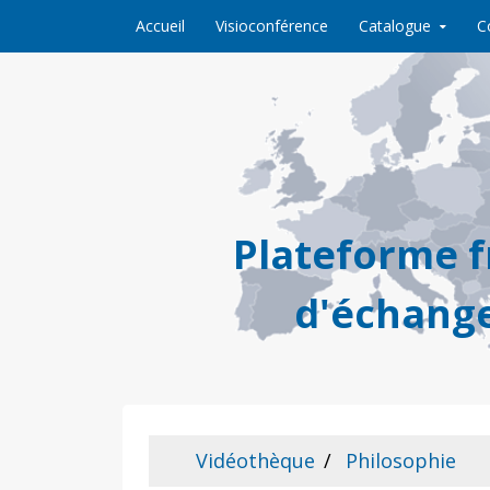
Skip to content
Accueil
Visioconférence
Catalogue
C
Plateforme 
d'échange
Vidéothèque
Philosophie