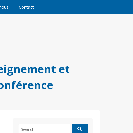
nous?
Contact
eignement et
conférence
Search
for: