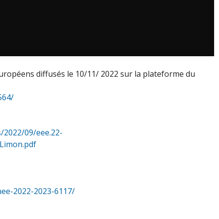
uropéens diffusés le 10/11/ 2022 sur la plateforme du
564/
s/2022/09/eee.22-
_Limon.pdf
nee-2022-2023-6117/