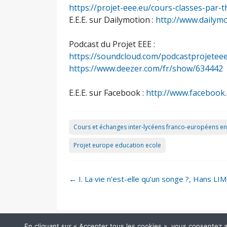
https://projet-eee.eu/cours-classes-par-
E.E.E. sur Dailymotion :
http://www.dailym
Podcast du Projet EEE :
https://soundcloud.com/podcastprojetee
https://www.deezer.com/fr/show/634442
E.E.E. sur Facebook :
http://www.facebook
Cours et échanges inter-lycéens franco-européens en
Projet europe education ecole
Post
←
I. La vie n’est-elle qu’un songe ?, Hans L
navigation
En cliquant sur « Accepter tous les cookies », vous consentez au 