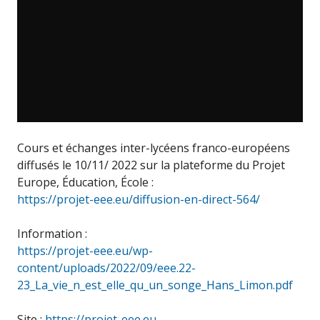
Cours et échanges inter-lycéens franco-européens
diffusés le 10/11/ 2022 sur la plateforme du Projet
Europe, Éducation, École :
https://projet-eee.eu/diffusion-en-direct-564/
Information :
https://projet-eee.eu/wp-
content/uploads/2022/09/eee.22-
23_La_vie_n_est_elle_qu_un_songe_Hans_Limon.pdf
Site :
https://projet-eee.eu