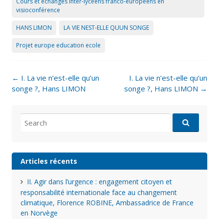
Cours et échanges inter-lycéens franco-européens en
visioconférence
HANS LIMON
LA VIE NEST-ELLE QUUN SONGE
Projet europe education ecole
Post
←
I. La vie n’est-elle qu’un
I. La vie n’est-elle qu’un
navigation
songe ?, Hans LIMON
songe ?, Hans LIMON
→
Search
for:
Articles récents
II. Agir dans l’urgence : engagement citoyen et
responsabilité internationale face au changement
climatique, Florence ROBINE, Ambassadrice de France
en Norvège