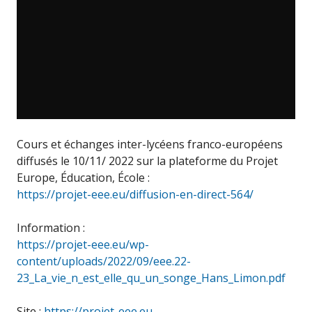
Cours et échanges inter-lycéens franco-européens
diffusés le 10/11/ 2022 sur la plateforme du Projet
Europe, Éducation, École :
https://projet-eee.eu/diffusion-en-direct-564/
Information :
https://projet-eee.eu/wp-
content/uploads/2022/09/eee.22-
23_La_vie_n_est_elle_qu_un_songe_Hans_Limon.pdf
Site :
https://projet-eee.eu