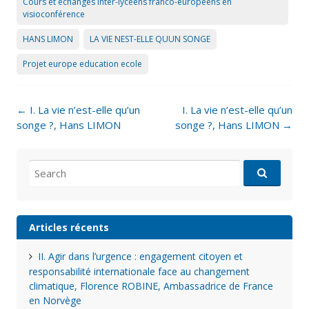
Cours et échanges inter-lycéens franco-européens en
visioconférence
HANS LIMON
LA VIE NEST-ELLE QUUN SONGE
Projet europe education ecole
Post
←
I. La vie n’est-elle qu’un
I. La vie n’est-elle qu’un
navigation
songe ?, Hans LIMON
songe ?, Hans LIMON
→
Search
for:
Articles récents
II. Agir dans l’urgence : engagement citoyen et
responsabilité internationale face au changement
climatique, Florence ROBINE, Ambassadrice de France
en Norvège