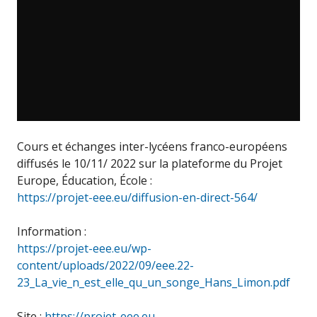
Cours et échanges inter-lycéens franco-européens
diffusés le 10/11/ 2022 sur la plateforme du Projet
Europe, Éducation, École :
https://projet-eee.eu/diffusion-en-direct-564/
Information :
https://projet-eee.eu/wp-
content/uploads/2022/09/eee.22-
23_La_vie_n_est_elle_qu_un_songe_Hans_Limon.pdf
Site :
https://projet-eee.eu