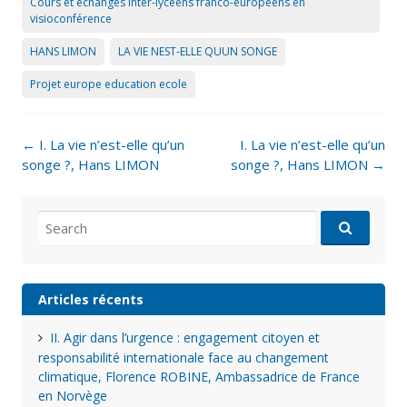
Cours et échanges inter-lycéens franco-européens en
visioconférence
HANS LIMON
LA VIE NEST-ELLE QUUN SONGE
Projet europe education ecole
Post
←
I. La vie n’est-elle qu’un
I. La vie n’est-elle qu’un
navigation
songe ?, Hans LIMON
songe ?, Hans LIMON
→
Search
for:
Articles récents
II. Agir dans l’urgence : engagement citoyen et
responsabilité internationale face au changement
climatique, Florence ROBINE, Ambassadrice de France
en Norvège