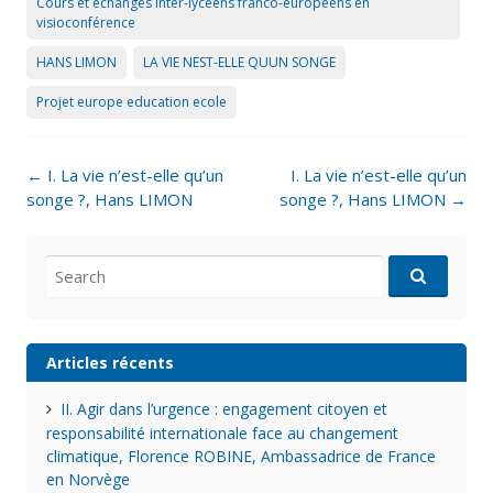
Cours et échanges inter-lycéens franco-européens en
visioconférence
HANS LIMON
LA VIE NEST-ELLE QUUN SONGE
Projet europe education ecole
Post
←
I. La vie n’est-elle qu’un
I. La vie n’est-elle qu’un
navigation
songe ?, Hans LIMON
songe ?, Hans LIMON
→
Search
for:
Articles récents
II. Agir dans l’urgence : engagement citoyen et
responsabilité internationale face au changement
climatique, Florence ROBINE, Ambassadrice de France
en Norvège