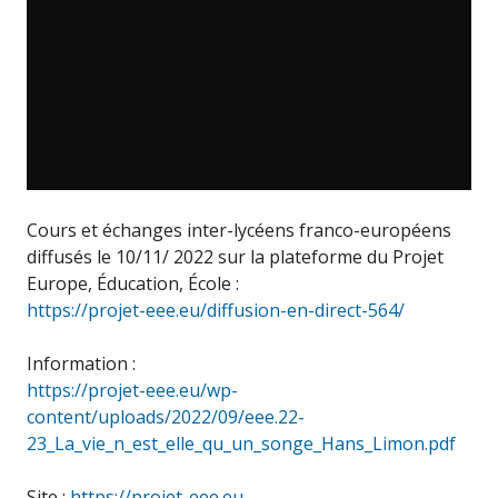
Cours et échanges inter-lycéens franco-européens
diffusés le 10/11/ 2022 sur la plateforme du Projet
Europe, Éducation, École :
https://projet-eee.eu/diffusion-en-direct-564/
Information :
https://projet-eee.eu/wp-
content/uploads/2022/09/eee.22-
23_La_vie_n_est_elle_qu_un_songe_Hans_Limon.pdf
Site :
https://projet-eee.eu