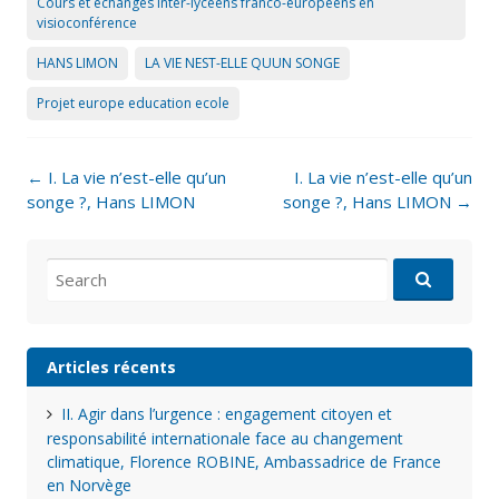
Cours et échanges inter-lycéens franco-européens en
visioconférence
HANS LIMON
LA VIE NEST-ELLE QUUN SONGE
Projet europe education ecole
Post
←
I. La vie n’est-elle qu’un
I. La vie n’est-elle qu’un
navigation
songe ?, Hans LIMON
songe ?, Hans LIMON
→
Search
for:
Articles récents
II. Agir dans l’urgence : engagement citoyen et
responsabilité internationale face au changement
climatique, Florence ROBINE, Ambassadrice de France
en Norvège