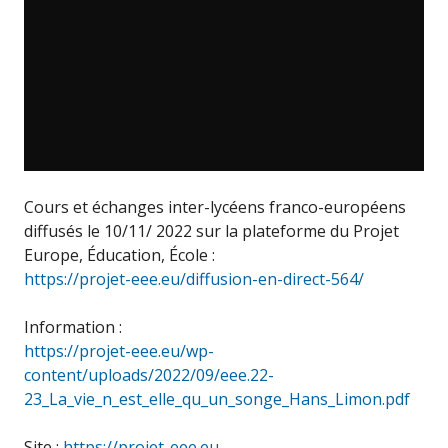
Cours et échanges inter-lycéens franco-européens
diffusés le 10/11/ 2022 sur la plateforme du Projet
Europe, Éducation, École :
https://projet-eee.eu/diffusion-en-direct-564/
Information :
https://projet-eee.eu/wp-
content/uploads/2022/09/eee.22-
23_La_vie_n_est_elle_qu_un_songe_Hans_Limon.pdf
Site :
https://projet-eee.eu