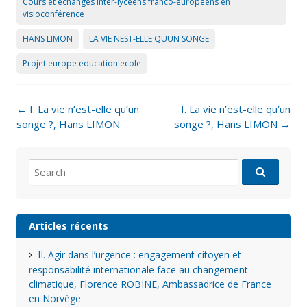
Cours et échanges inter-lycéens franco-européens en
visioconférence
HANS LIMON
LA VIE NEST-ELLE QUUN SONGE
Projet europe education ecole
Post
←
I. La vie n’est-elle qu’un
I. La vie n’est-elle qu’un
navigation
songe ?, Hans LIMON
songe ?, Hans LIMON
→
Search
for:
Articles récents
II. Agir dans l’urgence : engagement citoyen et
responsabilité internationale face au changement
climatique, Florence ROBINE, Ambassadrice de France
en Norvège