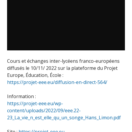
Cours et échanges inter-lycéens franco-européens
diffusés le 10/11/ 2022 sur la plateforme du Projet
Europe, Éducation, École :
https://projet-eee.eu/diffusion-en-direct-564/
Information :
https://projet-eee.eu/wp-
content/uploads/2022/09/eee.22-
23_La_vie_n_est_elle_qu_un_songe_Hans_Limon.pdf
Site :
https://projet-eee.eu