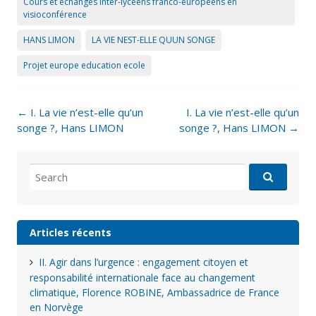
Cours et échanges inter-lycéens franco-européens en
visioconférence
HANS LIMON
LA VIE NEST-ELLE QUUN SONGE
Projet europe education ecole
Post
←
I. La vie n’est-elle qu’un
I. La vie n’est-elle qu’un
navigation
songe ?, Hans LIMON
songe ?, Hans LIMON
→
Search
for:
Articles récents
II. Agir dans l’urgence : engagement citoyen et
responsabilité internationale face au changement
climatique, Florence ROBINE, Ambassadrice de France
en Norvège