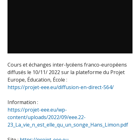
Cours et échanges inter-lycéens franco-européens
diffusés le 10/11/ 2022 sur la plateforme du Projet
Europe, Éducation, École :
https://projet-eee.eu/diffusion-en-direct-564/
Information :
https://projet-eee.eu/wp-
content/uploads/2022/09/eee.22-
23_La_vie_n_est_elle_qu_un_songe_Hans_Limon.pdf
Site :
https://projet-eee.eu