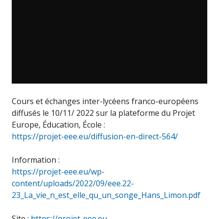
Cours et échanges inter-lycéens franco-européens
diffusés le 10/11/ 2022 sur la plateforme du Projet
Europe, Éducation, École :
https://projet-eee.eu/diffusion-en-direct-564/
Information :
https://projet-eee.eu/wp-
content/uploads/2022/09/eee.22-
23_La_vie_n_est_elle_qu_un_songe_Hans_Limon.pdf
Site :
https://projet-eee.eu