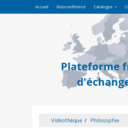
Skip to content
Accueil
Visioconférence
Catalogue
C
Plateforme 
d'échange
Vidéothèque
Philosophie