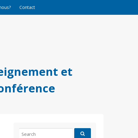
nous?
Contact
eignement et
conférence
Search
for: