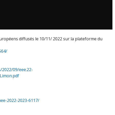
uropéens diffusés le 10/11/ 2022 sur la plateforme du
564/
s/2022/09/eee.22-
_Limon.pdf
nee-2022-2023-6117/