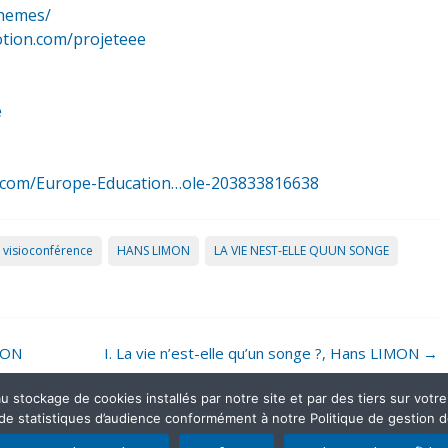
themes/
otion.com/projeteee
e
.com/Europe-Education…ole-203833816638
 visioconférence
HANS LIMON
LA VIE NEST-ELLE QUUN SONGE
IMON
I. La vie n’est-elle qu’un songe ?, Hans LIMON
→
stockage de cookies installés par notre site et par des tiers sur votre ap
 de statistiques d’audience conformément à notre Politique de gestion 