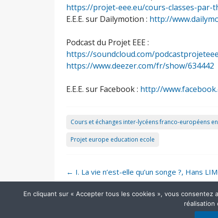
https://projet-eee.eu/cours-classes-par-
E.E.E. sur Dailymotion :
http://www.dailym
Podcast du Projet EEE :
https://soundcloud.com/podcastprojetee
https://www.deezer.com/fr/show/634442
E.E.E. sur Facebook :
http://www.facebook
Cours et échanges inter-lycéens franco-européens en
Projet europe education ecole
Post
←
I. La vie n’est-elle qu’un songe ?, Hans L
navigation
En cliquant sur « Accepter tous les cookies », vous consentez au 
réalisation