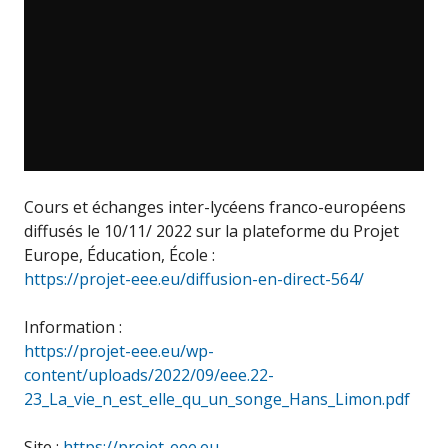
Cours et échanges inter-lycéens franco-européens
diffusés le 10/11/ 2022 sur la plateforme du Projet
Europe, Éducation, École :
https://projet-eee.eu/diffusion-en-direct-564/
Information :
https://projet-eee.eu/wp-
content/uploads/2022/09/eee.22-
23_La_vie_n_est_elle_qu_un_songe_Hans_Limon.pdf
Site :
https://projet-eee.eu