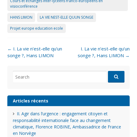
Cours et échanges inter-lycéens franco-européens en
visioconférence
HANS LIMON
LA VIE NEST-ELLE QUUN SONGE
Projet europe education ecole
Post
←
I. La vie n’est-elle qu’un
I. La vie n’est-elle qu’un
navigation
songe ?, Hans LIMON
songe ?, Hans LIMON
→
Search
for:
Articles récents
II. Agir dans l’urgence : engagement citoyen et
responsabilité internationale face au changement
climatique, Florence ROBINE, Ambassadrice de France
en Norvège