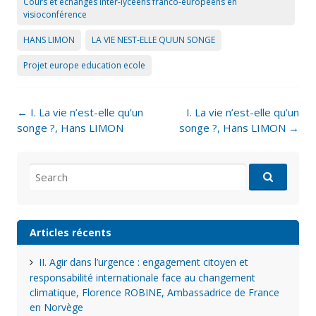
Cours et échanges inter-lycéens franco-européens en
visioconférence
HANS LIMON
LA VIE NEST-ELLE QUUN SONGE
Projet europe education ecole
Post
←
I. La vie n’est-elle qu’un
I. La vie n’est-elle qu’un
navigation
songe ?, Hans LIMON
songe ?, Hans LIMON
→
Search
for:
Articles récents
II. Agir dans l’urgence : engagement citoyen et
responsabilité internationale face au changement
climatique, Florence ROBINE, Ambassadrice de France
en Norvège