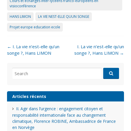
Cours et échanges inter-lycéens franco-européens en
visioconférence
HANS LIMON
LA VIE NEST-ELLE QUUN SONGE
Projet europe education ecole
Post
←
I. La vie n’est-elle qu’un
I. La vie n’est-elle qu’un
navigation
songe ?, Hans LIMON
songe ?, Hans LIMON
→
Search
for:
Articles récents
II. Agir dans l’urgence : engagement citoyen et
responsabilité internationale face au changement
climatique, Florence ROBINE, Ambassadrice de France
en Norvège