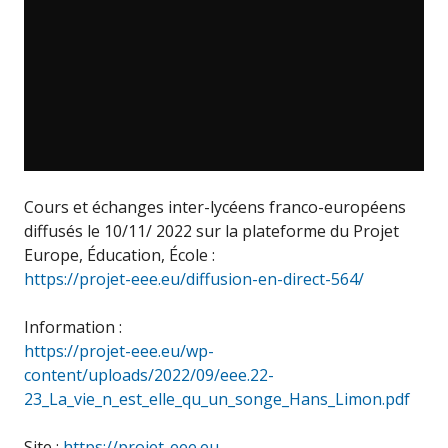
Cours et échanges inter-lycéens franco-européens
diffusés le 10/11/ 2022 sur la plateforme du Projet
Europe, Éducation, École :
https://projet-eee.eu/diffusion-en-direct-564/
Information :
https://projet-eee.eu/wp-
content/uploads/2022/09/eee.22-
23_La_vie_n_est_elle_qu_un_songe_Hans_Limon.pdf
Site :
https://projet-eee.eu