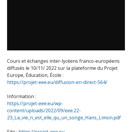
Cours et échanges inter-lycéens franco-européens
diffusés le 10/11/ 2022 sur la plateforme du Projet
Europe, Éducation, École :
https://projet-eee.eu/diffusion-en-direct-564/
Information :
https://projet-eee.eu/wp-
content/uploads/2022/09/eee.22-
23_La_vie_n_est_elle_qu_un_songe_Hans_Limon.pdf
Site :
https://projet-eee.eu