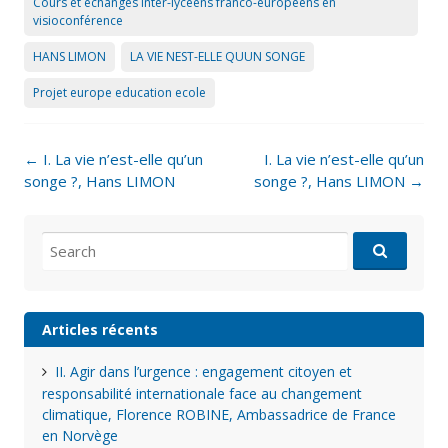
Cours et échanges inter-lycéens franco-européens en
visioconférence
HANS LIMON
LA VIE NEST-ELLE QUUN SONGE
Projet europe education ecole
Post
←
I. La vie n’est-elle qu’un
I. La vie n’est-elle qu’un
navigation
songe ?, Hans LIMON
songe ?, Hans LIMON
→
Search
for:
Articles récents
II. Agir dans l’urgence : engagement citoyen et
responsabilité internationale face au changement
climatique, Florence ROBINE, Ambassadrice de France
en Norvège