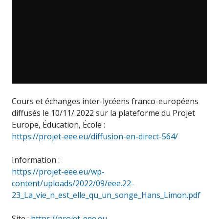
Cours et échanges inter-lycéens franco-européens
diffusés le 10/11/ 2022 sur la plateforme du Projet
Europe, Éducation, École :
https://projet-eee.eu/diffusion-en-direct-564/
Information :
https://projet-eee.eu/wp-
content/uploads/2022/09/eee.22-
23_La_vie_n_est_elle_qu_un_songe_Hans_Limon.pdf
Site :
https://projet-eee.eu