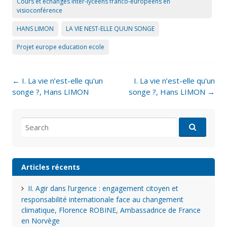
Cours et échanges inter-lycéens franco-européens en
visioconférence
HANS LIMON
LA VIE NEST-ELLE QUUN SONGE
Projet europe education ecole
Post
←
I. La vie n’est-elle qu’un
I. La vie n’est-elle qu’un
navigation
songe ?, Hans LIMON
songe ?, Hans LIMON
→
Search
for:
Articles récents
II. Agir dans l’urgence : engagement citoyen et
responsabilité internationale face au changement
climatique, Florence ROBINE, Ambassadrice de France
en Norvège