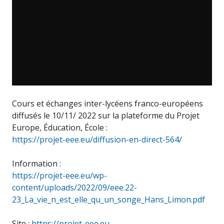
Cours et échanges inter-lycéens franco-européens
diffusés le 10/11/ 2022 sur la plateforme du Projet
Europe, Éducation, École :
https://projet-eee.eu/diffusion-en-direct-564/
Information :
https://projet-eee.eu/wp-
content/uploads/2022/09/eee.22-
23_La_vie_n_est_elle_qu_un_songe_Hans_Limon.pdf
Site :
https://projet-eee.eu