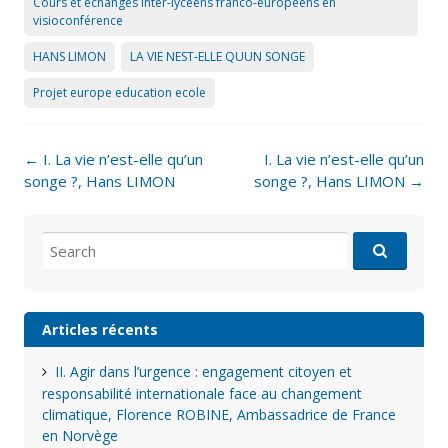
Cours et échanges inter-lycéens franco-européens en
visioconférence
HANS LIMON
LA VIE NEST-ELLE QUUN SONGE
Projet europe education ecole
Post
←
I. La vie n’est-elle qu’un
I. La vie n’est-elle qu’un
navigation
songe ?, Hans LIMON
songe ?, Hans LIMON
→
Search
for:
Articles récents
II. Agir dans l’urgence : engagement citoyen et
responsabilité internationale face au changement
climatique, Florence ROBINE, Ambassadrice de France
en Norvège