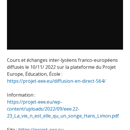
Cours et échanges inter-lycéens franco-européens
diffusés le 10/11/ 2022 sur la plateforme du Projet
Europe, Éducation, École :
https://projet-eee.eu/diffusion-en-direct-564/
Information :
https://projet-eee.eu/wp-
content/uploads/2022/09/eee.22-
23_La_vie_n_est_elle_qu_un_songe_Hans_Limon.pdf
Site :
https://projet-eee.eu