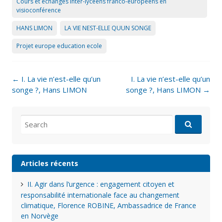
Cours et échanges inter-lycéens franco-européens en
visioconférence
HANS LIMON
LA VIE NEST-ELLE QUUN SONGE
Projet europe education ecole
Post
←
I. La vie n’est-elle qu’un
I. La vie n’est-elle qu’un
navigation
songe ?, Hans LIMON
songe ?, Hans LIMON
→
Search
for:
Articles récents
II. Agir dans l’urgence : engagement citoyen et
responsabilité internationale face au changement
climatique, Florence ROBINE, Ambassadrice de France
en Norvège