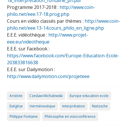
18_interpretation_fontaine_ph.pdf
Programme 2017-2018 :
http://www.coin-
philo.net/eee.17-18.prog.php
Cours en vidéo classés par thèmes :
http://www.coin-
philo.net/eee.13-14.cours_philo_en_ligne.php
E.E.E. vidéothèque :
http://www.projet-
eee.eu/videotheque
E.E.E. sur Facebook :
https://www.facebook.com/Europe-Education-Ecole-
203833816638
E.E.E. sur Dailymotion :
http://www.dailymotion.com/projeteee
Aristote
Czeslaw Michalewski
Europe education ecole
Exégèse
Herméneutique
Interprétation
Nietzsche
Philippe Fontaine
Philosophie en visioconférence