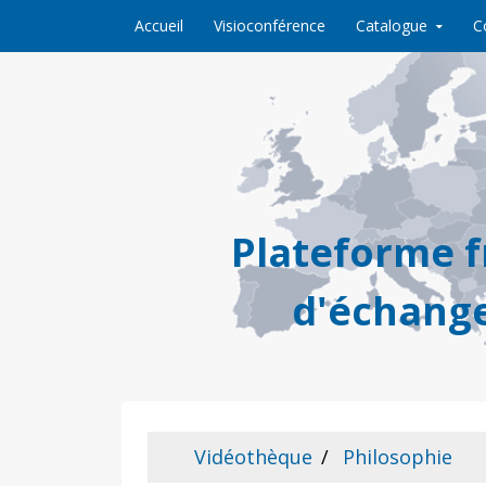
Skip to content
Accueil
Visioconférence
Catalogue
C
Plateforme 
d'échange
Vidéothèque
Philosophie