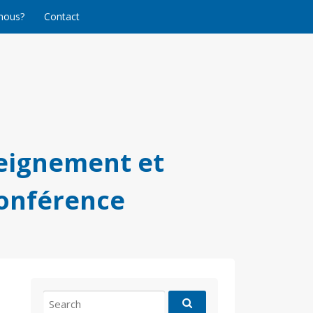
nous?
Contact
eignement et
conférence
Search
for: