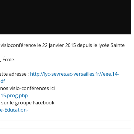
 visioconférence le 22 janvier 2015 depuis le lycée Sainte
 École.
ette adresse :
http://lyc-sevres.ac-versailles.fr//eee.14-
pdf
os visio-conférences ici
4-15.prog.php
E sur le groupe Facebook
pe-Education-