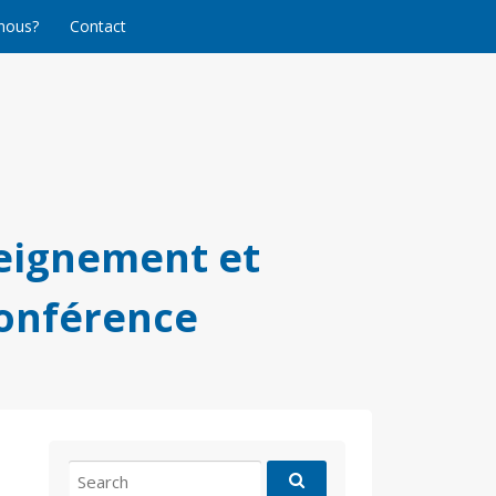
nous?
Contact
eignement et
conférence
Search
for: