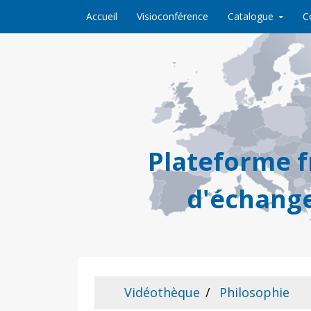
Skip to content
Accueil
Visioconférence
Catalogue
C
Plateforme 
d'échange
Vidéothèque
Philosophie