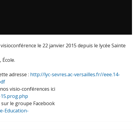
 visioconférence le 22 janvier 2015 depuis le lycée Sainte
 École.
ette adresse :
http://lyc-sevres.ac-versailles.fr//eee.14-
pdf
os visio-conférences ici
4-15.prog.php
E sur le groupe Facebook
pe-Education-