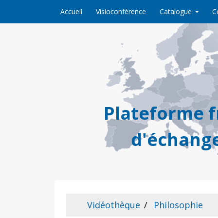
Skip to content
Accueil
Visioconférence
Catalogue
C
Plateforme 
d'échange
Vidéothèque
Philosophie