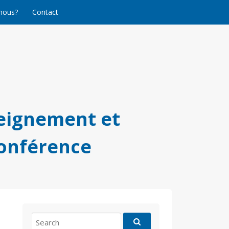
nous?
Contact
eignement et
conférence
Search
for: