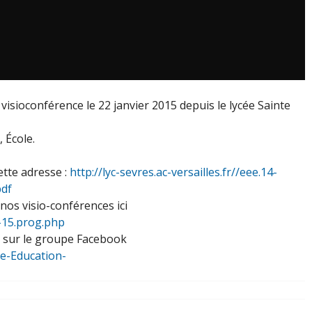
 visioconférence le 22 janvier 2015 depuis le lycée Sainte
 École.
ette adresse :
http://lyc-sevres.ac-versailles.fr//eee.14-
pdf
os visio-conférences ici
4-15.prog.php
E sur le groupe Facebook
pe-Education-