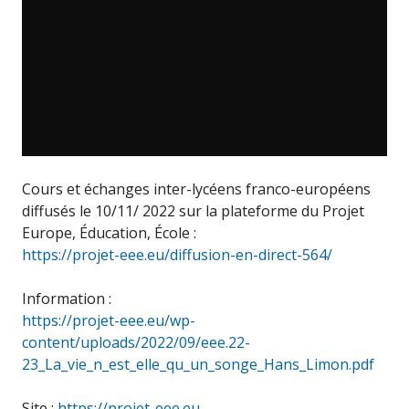
Cours et échanges inter-lycéens franco-européens
diffusés le 10/11/ 2022 sur la plateforme du Projet
Europe, Éducation, École :
https://projet-eee.eu/diffusion-en-direct-564/
Information :
https://projet-eee.eu/wp-
content/uploads/2022/09/eee.22-
23_La_vie_n_est_elle_qu_un_songe_Hans_Limon.pdf
Site :
https://projet-eee.eu