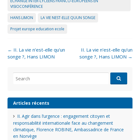
ÉCHANGE INTER-LYCÉENS FRANCO-EUROPÉENS EN
VISIOCONFÉRENCE
HANS LIMON
LA VIE NEST-ELLE QUUN SONGE
Projet europe education ecole
Post
←
II. La vie n’est-elle qu’un
II. La vie n’est-elle qu’un
navigation
songe ?, Hans LIMON
songe ?, Hans LIMON
→
Search
for:
Articles récents
II. Agir dans l’urgence : engagement citoyen et
responsabilité internationale face au changement
climatique, Florence ROBINE, Ambassadrice de France
en Norvège