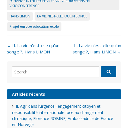
ÉCHANGE INTER-LYCÉENS FRANCO-EUROPÉENS EN
VISIOCONFÉRENCE
HANS LIMON
LA VIE NEST-ELLE QUUN SONGE
Projet europe education ecole
Post
←
II. La vie n’est-elle qu’un
II. La vie n’est-elle qu’un
navigation
songe ?, Hans LIMON
songe ?, Hans LIMON
→
Search
for:
Articles récents
II. Agir dans l’urgence : engagement citoyen et
responsabilité internationale face au changement
climatique, Florence ROBINE, Ambassadrice de France
en Norvège