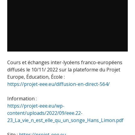
Cours et échanges inter-lycéens franco-européens
diffusés le 10/11/ 2022 sur la plateforme du Projet
Europe, Éducation, École :
https://projet-eee.eu/diffusion-en-direct-564/
Information :
https://projet-eee.eu/wp-
content/uploads/2022/09/eee.22-
23_La_vie_n_est_elle_qu_un_songe_Hans_Limon.pdf
Site :
https://projet-eee.eu