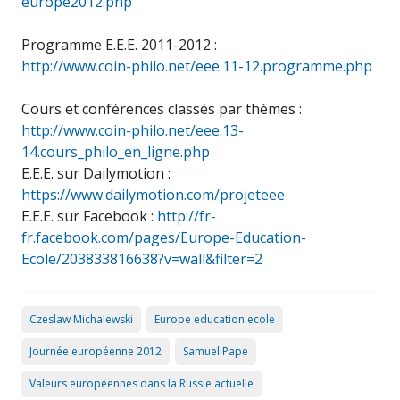
europe2012.php
Programme E.E.E. 2011-2012 :
http://www.coin-philo.net/eee.11-12.programme.php
Cours et conférences classés par thèmes :
http://www.coin-philo.net/eee.13-
14.cours_philo_en_ligne.php
E.E.E. sur Dailymotion :
https://www.dailymotion.com/projeteee
E.E.E. sur Facebook :
http://fr-
fr.facebook.com/pages/Europe-Education-
Ecole/203833816638?v=wall&filter=2
Czeslaw Michalewski
Europe education ecole
Journée européenne 2012
Samuel Pape
Valeurs européennes dans la Russie actuelle