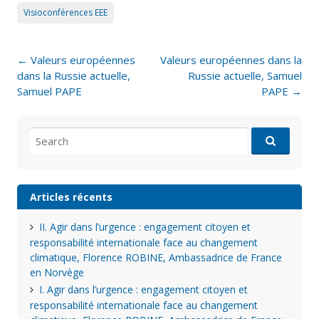
Visioconférences EEE
Post
←
Valeurs européennes
Valeurs européennes dans la
navigation
dans la Russie actuelle,
Russie actuelle, Samuel
Samuel PAPE
PAPE
→
Search
for:
Articles récents
II. Agir dans l’urgence : engagement citoyen et
responsabilité internationale face au changement
climatique, Florence ROBINE, Ambassadrice de France
en Norvège
I. Agir dans l’urgence : engagement citoyen et
responsabilité internationale face au changement