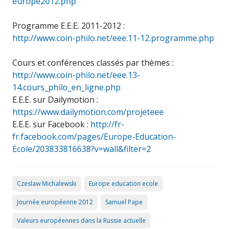
europe2012.php
Programme E.E.E. 2011-2012 :
http://www.coin-philo.net/eee.11-12.programme.php
Cours et conférences classés par thèmes :
http://www.coin-philo.net/eee.13-
14.cours_philo_en_ligne.php
E.E.E. sur Dailymotion :
https://www.dailymotion.com/projeteee
E.E.E. sur Facebook :
http://fr-
fr.facebook.com/pages/Europe-Education-
Ecole/203833816638?v=wall&filter=2
Czeslaw Michalewski
Europe education ecole
Journée européenne 2012
Samuel Pape
Valeurs européennes dans la Russie actuelle