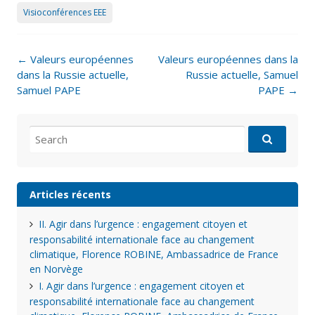
Visioconférences EEE
Post
←
Valeurs européennes
Valeurs européennes dans la
navigation
dans la Russie actuelle,
Russie actuelle, Samuel
Samuel PAPE
PAPE
→
Search
for:
Articles récents
II. Agir dans l’urgence : engagement citoyen et
responsabilité internationale face au changement
climatique, Florence ROBINE, Ambassadrice de France
en Norvège
I. Agir dans l’urgence : engagement citoyen et
responsabilité internationale face au changement