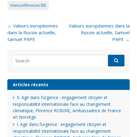
Visioconférences EEE
Post
←
Valeurs européennes
Valeurs européennes dans la
navigation
dans la Russie actuelle,
Russie actuelle, Samuel
Samuel PAPE
PAPE
→
Search
for:
Articles récents
II. Agir dans l’urgence : engagement citoyen et
responsabilité internationale face au changement
climatique, Florence ROBINE, Ambassadrice de France
en Norvège
I. Agir dans l’urgence : engagement citoyen et
responsabilité internationale face au changement