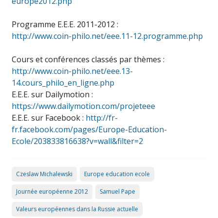
europe2012.php
Programme E.E.E. 2011-2012 :
http://www.coin-philo.net/eee.11-12.programme.php
Cours et conférences classés par thèmes :
http://www.coin-philo.net/eee.13-
14.cours_philo_en_ligne.php
E.E.E. sur Dailymotion :
https://www.dailymotion.com/projeteee
E.E.E. sur Facebook :
http://fr-
fr.facebook.com/pages/Europe-Education-
Ecole/203833816638?v=wall&filter=2
Czeslaw Michalewski
Europe education ecole
Journée européenne 2012
Samuel Pape
Valeurs européennes dans la Russie actuelle