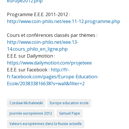
europe2012.php
Programme E.E.E. 2011-2012 :
http://www.coin-philo.net/eee.11-12.programme.php
Cours et conférences classés par thèmes :
http://www.coin-philo.net/eee.13-
14.cours_philo_en_ligne.php
E.E.E. sur Dailymotion :
https://www.dailymotion.com/projeteee
E.E.E. sur Facebook :
http://fr-
fr.facebook.com/pages/Europe-Education-
Ecole/203833816638?v=wall&filter=2
Czeslaw Michalewski
Europe education ecole
Journée européenne 2012
Samuel Pape
Valeurs européennes dans la Russie actuelle