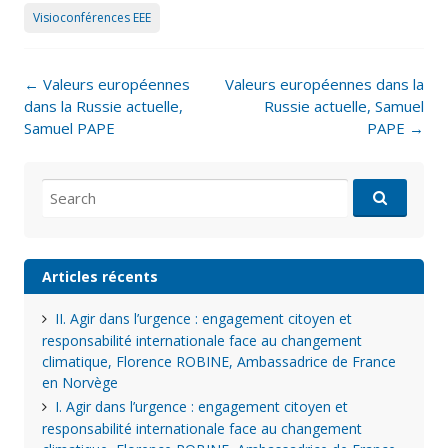
Visioconférences EEE
Post
←
Valeurs européennes
Valeurs européennes dans la
navigation
dans la Russie actuelle,
Russie actuelle, Samuel
Samuel PAPE
PAPE
→
Search
for:
Articles récents
II. Agir dans l’urgence : engagement citoyen et
responsabilité internationale face au changement
climatique, Florence ROBINE, Ambassadrice de France
en Norvège
I. Agir dans l’urgence : engagement citoyen et
responsabilité internationale face au changement