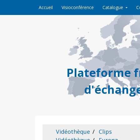
Skip to content
Accueil
Visioconférence
Catalogue
C
Plateforme 
d'échange
Vidéothèque
Clips