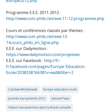
europe2012.php
Programme E.E.E. 2011-2012 :
http://www.coin-philo.net/eee.11-12.programme.php
Cours et conférences classés par thèmes :
http://www.coin-philo.net/eee.13-
14.cours_philo_en_ligne.php
E.E.E. sur Dailymotion :
https://www.dailymotion.com/projeteee
E.E.E. sur Facebook :
http://fr-
fr.facebook.com/pages/Europe-Education-
Ecole/203833816638?v=wall&filter=2
Czeslaw Michalewski
Europe education ecole
Journée européenne 2012
Samuel Pape
Valeurs européennes dans la Russie actuelle