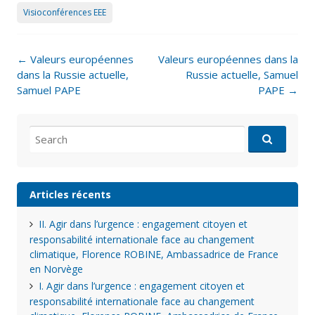
Visioconférences EEE
Post
←
Valeurs européennes
Valeurs européennes dans la
navigation
dans la Russie actuelle,
Russie actuelle, Samuel
Samuel PAPE
PAPE
→
Search
for:
Articles récents
II. Agir dans l’urgence : engagement citoyen et
responsabilité internationale face au changement
climatique, Florence ROBINE, Ambassadrice de France
en Norvège
I. Agir dans l’urgence : engagement citoyen et
responsabilité internationale face au changement