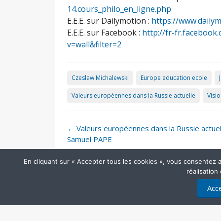
14.cours_philo_en_ligne.php
E.E.E. sur Dailymotion :
https://www.daily
E.E.E. sur Facebook :
http://fr-fr.facebo
v=wall&filter=2
Czeslaw Michalewski
Europe education ecole
Valeurs européennes dans la Russie actuelle
Visi
Post
←
Valeurs européennes dans la Russie actuel
navigation
Samuel PAPE
En cliquant sur « Accepter tous les cookies », vous consentez au 
réalisation
Acce