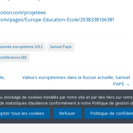
motion.com/projeteee
ok.com/pages/Europe-Education-Ecole/203833816638?
Journée européenne 2012
Samuel Pape
oconférences EEE
le,
Valeurs européennes dans la Russie actuelle, Samuel
PAPE
→
stockage de cookies installés par notre site et par des tiers sur votre ap
 de statistiques d’audience conformément à notre Politique de gestion 
pter tous les cookies
Refuser
Politique de confident
Mentions légales
Politique de confidentialité
Contactez-nous