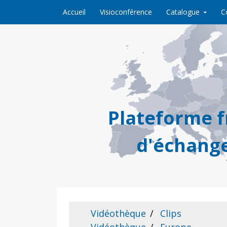
Skip to content
Accueil
Visioconférence
Catalogue
C
Plateforme 
d'échange
Vidéothèque
Clips