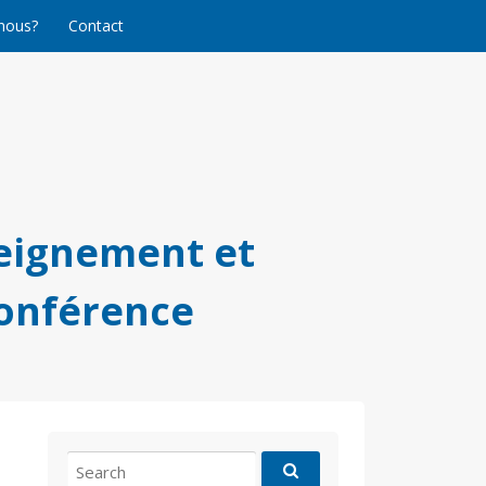
nous?
Contact
eignement et
conférence
Search
for: