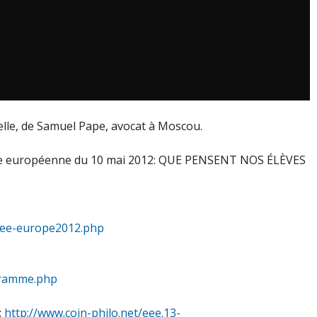
lle, de Samuel Pape, avocat à Moscou.
rnée européenne du 10 mai 2012: QUE PENSENT NOS ÉLÈVES
rnee-europe2012.php
ogramme.php
:
http://www.coin-philo.net/eee.13-