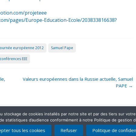
motion.com/projeteee
ok.com/pages/Europe-Education-Ecole/203833816638?
Journée européenne 2012
Samuel Pape
oconférences EEE
le,
Valeurs européennes dans la Russie actuelle, Samuel
PAPE
→
stockage de cookies installés par notre site et par des tiers sur votre ap
 de statistiques d’audience conformément à notre Politique de gestion 
Mentions légales
Politique de confidentialité
Contactez-nous
pter tous les cookies
Refuser
Politique de confident