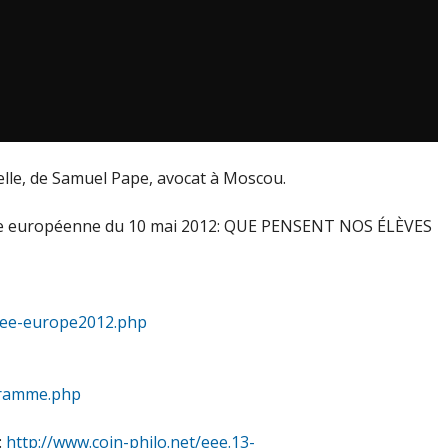
lle, de Samuel Pape, avocat à Moscou.
rnée européenne du 10 mai 2012: QUE PENSENT NOS ÉLÈVES
rnee-europe2012.php
ogramme.php
:
http://www.coin-philo.net/eee.13-