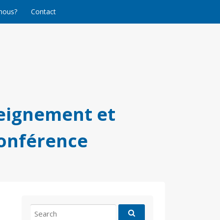
nous?
Contact
eignement et
conférence
Search
for: