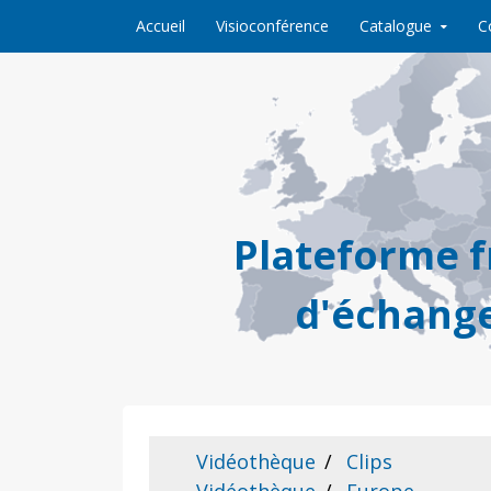
Skip to content
Accueil
Visioconférence
Catalogue
C
Plateforme 
d'échange
Vidéothèque
Clips