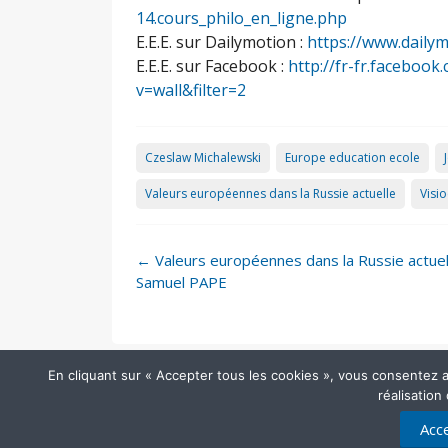
14.cours_philo_en_ligne.php
E.E.E. sur Dailymotion :
https://www.daily
E.E.E. sur Facebook :
http://fr-fr.facebo
v=wall&filter=2
Czeslaw Michalewski
Europe education ecole
Valeurs européennes dans la Russie actuelle
Visi
Post
←
Valeurs européennes dans la Russie actuel
navigation
Samuel PAPE
En cliquant sur « Accepter tous les cookies », vous consentez au 
réalisation
Acce