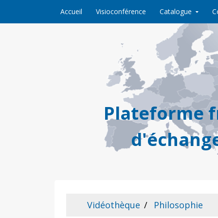
Skip to content
Accueil
Visioconférence
Catalogue
C
Plateforme 
d'échange
Vidéothèque
Philosophie