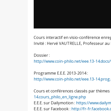
Cours interactif en visio-conférence enre
Invité : Hervé VAUTRELLE, Professeur au 
Dossier :
http://www.coin-philo.net/eee.13-14.docs/
Programme E.E.E. 2013-2014 :
http://www.coin-philo.net/eee.13-14.prog
Cours et conférences classés par thèmes 
14.cours_philo_en_ligne.php
E.E.E. sur Dailymotion :
https://www.daily
E.E.E. sur Facebook :
http://fr-fr.facebo