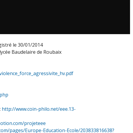
gistré le 30/01/2014
lycée Baudelaire de Roubaix
violence_force_agressivite_hv.pdf
.php
:
http://www.coin-philo.net/eee.13-
motion.com/projeteee
ok.com/pages/Europe-Education-Ecole/203833816638?