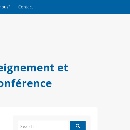
nous?
Contact
eignement et
conférence
Search
for: