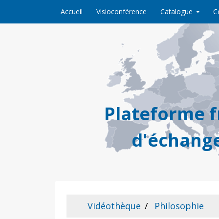
Skip to content
Accueil
Visioconférence
Catalogue
C
Plateforme 
d'échange
Vidéothèque
Philosophie