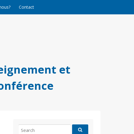
nous?
Contact
eignement et
conférence
Search
for: