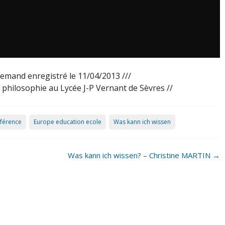
llemand enregistré le 11/04/2013 ///
 philosophie au Lycée J-P Vernant de Sèvres //
nférence
Europe education ecole
Was kann ich wissen
Was kann ich wissen? – Christine MARTIN
→