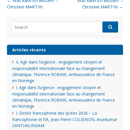
Post
←
Was kann ich wissen? –
Was kann ich wissen? –
navigation
Christine MARTIN
Christine MARTIN
→
Search
for:
Articles récents
II. Agir dans l’urgence : engagement citoyen et
responsabilité internationale face au changement
climatique, Florence ROBINE, Ambassadrice de France
en Norvège
I. Agir dans l’urgence : engagement citoyen et
responsabilité internationale face au changement
climatique, Florence ROBINE, Ambassadrice de France
en Norvège
I. Dictée francophone des lycées 2026 – La
francophonie et l’IA, Jean-Pierre COLIGNON, Arunkumar
SANTHALINGAM