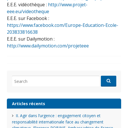
E.E.E. vidéothèque :
http://www.projet-
eee.eu/videotheque
E.E.E. sur Facebook :
https://www.facebook.com/Europe-Education-Ecole-
203833816638
E.E.E. sur Dailymotion :
http://www.dailymotion.com/projeteee
Search
for:
Articles récents
II. Agir dans l’urgence : engagement citoyen et
responsabilité internationale face au changement
climatique, Florence ROBINE, Ambassadrice de France