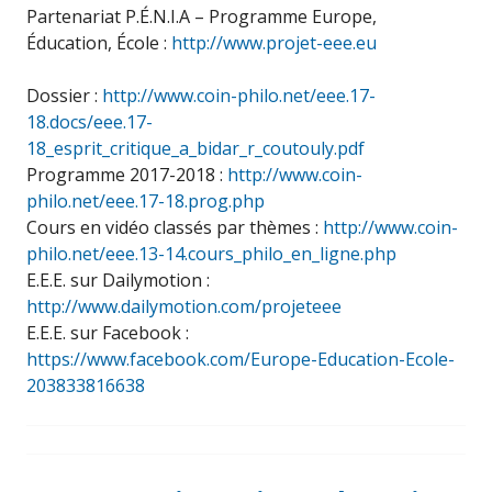
Partenariat P.É.N.I.A – Programme Europe,
Éducation, École :
http://www.projet-eee.eu
Dossier :
http://www.coin-philo.net/eee.17-
18.docs/eee.17-
18_esprit_critique_a_bidar_r_coutouly.pdf
Programme 2017-2018 :
http://www.coin-
philo.net/eee.17-18.prog.php
Cours en vidéo classés par thèmes :
http://www.coin-
philo.net/eee.13-14.cours_philo_en_ligne.php
E.E.E. sur Dailymotion :
http://www.dailymotion.com/projeteee
E.E.E. sur Facebook :
https://www.facebook.com/Europe-Education-Ecole-
203833816638