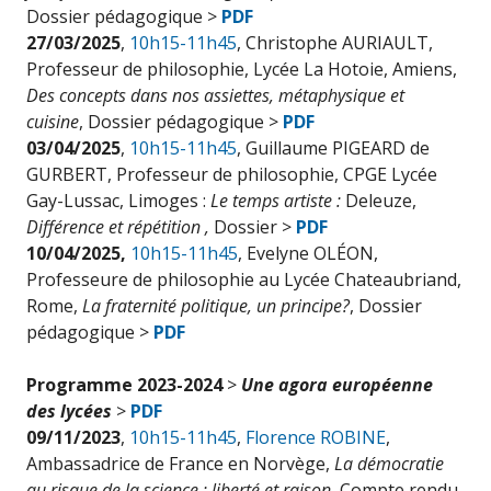
Dossier pédagogique >
PDF
27/03/2025
,
10h15-11h45
, Christophe AURIAULT,
Professeur de philosophie, Lycée La Hotoie, Amiens,
Des concepts dans nos assiettes, métaphysique et
cuisine
, Dossier pédagogique >
PDF
03/04/2025
,
10h15-11h45
, Guillaume PIGEARD de
GURBERT, Professeur de philosophie, CPGE Lycée
Gay-Lussac, Limoges :
Le temps artiste :
Deleuze,
Différence et répétition ,
Dossier >
PDF
10/04/2025,
10h15-11h45
, Evelyne OLÉON,
Professeure de philosophie au Lycée Chateaubriand,
Rome,
La fraternité politique, un principe?
, Dossier
pédagogique >
PDF
Programme 2023-2024
>
Une agora européenne
des lycée
s
>
PDF
09/11/2023
,
10h15-11h45
,
Florence ROBINE
,
Ambassadrice de France en Norvège,
La démocratie
au risque de la science : liberté et raison
, Compte rendu