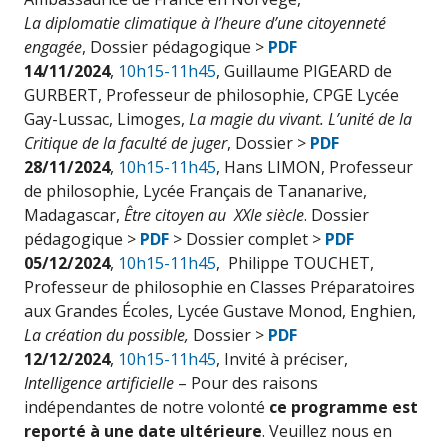
La diplomatie climatique à l’heure d’une citoyenneté
engagée
, Dossier pédagogique >
PDF
14/11/2024
,
10h15-11h45
, Guillaume PIGEARD de
GURBERT, Professeur de philosophie, CPGE Lycée
Gay-Lussac, Limoges,
La magie du vivant. L’unité de la
Critique de la faculté de juger
, Dossier >
PDF
28/11/2024
,
10h15-11h45
, Hans LIMON, Professeur
de philosophie, Lycée Français de Tananarive,
Madagascar,
Être citoyen au XXle siècle
. Dossier
pédagogique >
PDF
> Dossier complet >
PDF
05/12/2024
,
10h15-11h45
,
Philippe TOUCHET,
Professeur de philosophie en Classes Préparatoires
aux Grandes Écoles, Lycée Gustave Monod, Enghien,
La création du possible,
Dossier >
PDF
12/12/2024
,
10h15-11h45
, Invité à préciser,
Intelligence artificielle
– Pour des raisons
indépendantes de notre volonté
ce programme est
reporté à une date ultérieure
. Veuillez nous en