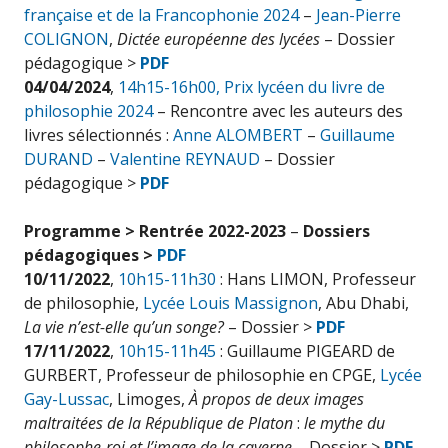
française et de la Francophonie 2024
–
Jean-Pierre
COLIGNON
,
Dictée européenne des lycées
– Dossier
pédagogique >
PDF
04/04/2024
,
14h15-16h00,
Prix lycéen du livre de
philosophie 2024
– Rencontre avec les auteurs des
livres sélectionnés :
Anne ALOMBERT
–
Guillaume
DURAND
–
Valentine REYNAUD
– Dossier
pédagogique >
PDF
Programme > Rentrée 2022-2023
–
Dossiers
pédagogiques >
PDF
10/11/2022
,
10h15-11h30
: Hans LIMON, Professeur
de philosophie,
Lycée Louis Massignon
, Abu Dhabi,
La vie n’est-elle qu’un songe?
– Dossier >
PDF
17/11/2022
,
10h15-11h45
: Guillaume PIGEARD de
GURBERT, Professeur de philosophie en CPGE,
Lycée
Gay-Lussac
, Limoges,
À propos de deux images
maltraitées de la République de Platon
:
le mythe du
philosophe-roi et l’image de la caverne
– Dossier >
PDF