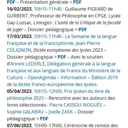
PDF
– Présentation générale >
PDF
16/02/2023
,
10h15-11h45
: Guillaume PIGEARD de
GURBERT, Professeur de Philosophie en CPGE, Lycée
Gay-Lussac, Limoges :
L’unité de la Critique de la faculté
de juger
– Dossier pédagogique >
PDF
17/03/2023
,
10h15-11h45
:
La Semaine de la langue
française et de la francophonie
,
Jean-Pierre
COLIGNON
,
Dictée européenne des lycées 2023
–
Dossier pédagogique >
PDF
– Avec le soutien
d’
Annick LEDERLÉ
,
Délégation générale à la langue
française et aux langues de France du Ministère de la
Culture
–
OpenAgenda
–
Information
–
Édition 2019
de la dictée franco-européenne des lycées
.
05/04/2023
,
10h15-12h00,
Prix lycéen du livre de
philosophie 2023
– Rencontre avec les auteurs des
livres sélectionnés :
Pierre CASSOU-NOGUÈS
–
Sophie GALABRU
–
Joëlle ZASK
– Dossier
pédagogique >
PDF
07/06/2023
, 15h00-17h00, Cérémonie de remise des