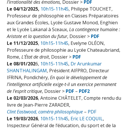
l’irrationalité des émotions,
Dossier >
PDF
Le 04/12/2025,
10h15-11h45
, Philippe TOUCHET,
Professeur de philosophie en Classes Préparatoires
aux Grandes Écoles, Lycée Gustave Monod, Enghien
et le Lycée Lakanal à Sceaux,
La contingence humaine :
Aristote et la question du futur
, Dossier >
PDF
Le 11/12/2025
,
10h15-11h45
, Evelyne OLÉON,
Professeure de philosophie au Lycée Chateaubriand,
Rome,
L’État de droit
, Dossier >
PDF
Le 08/01/202
6,
10h15-11h45
,
Dr Arunkumar
SHANTHALINGAM
, Président AIFPRO, Directeur
IFRINA, Pondichéry,
En quoi le développement de
l’intelligence artificielle exige-t-il un exercice permanent
de l’esprit critique
, Dossier >
PDF
–
PDF2
Le 02/03/2026
, Antoine CHÂTELET, Compte rendu du
livre de Jean-Pierre ZARADER,
Clint Eastwood, caméra philosophique
–
PDF
Le 19/03/2026
,
10h15-11h45
,
Eric LE COQUIL
,
Inspecteur Général de l’éducation, du sport et de la