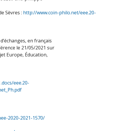
de Sèvres :
http://www.coin-philo.net/eee.20-
t d’échanges, en français
nférence le 21/05/2021 sur
jet Europe, Éducation,
1.docs/eee.20-
het_Ph.pdf
nee-2020-2021-1570/