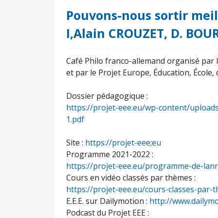
Pouvons-nous sortir meil
I,Alain CROUZET, D. BOU
Café Philo franco-allemand organisé par
et par le Projet Europe, Éducation, École,
Dossier pédagogique :
https://projet-eee.eu/wp-content/uploa
1.pdf
Site :
https://projet-eee;eu
Programme 2021-2022 :
https://projet-eee.eu/programme-de-lan
Cours en vidéo classés par thèmes :
https://projet-eee.eu/cours-classes-par-
E.E.E. sur Dailymotion :
http://www.dailym
Podcast du Projet EEE :