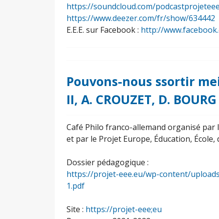
https://soundcloud.com/podcastprojetee
https://www.deezer.com/fr/show/634442
E.E.E. sur Facebook :
http://www.facebook
Pouvons-nous ssortir mei
II, A. CROUZET, D. BOURG
Café Philo franco-allemand organisé par
et par le Projet Europe, Éducation, École,
Dossier pédagogique :
https://projet-eee.eu/wp-content/uploa
1.pdf
Site :
https://projet-eee;eu