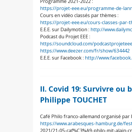
Programme 2021-2022 :
https://projet-eee.eu/programme-de-lan
Cours en vidéo classés par thèmes :
https://projet-eee.eu/cours-classes-par-
E.E.E. sur Dailymotion :
http://www.dailym
Podcast du Projet EEE :
https://soundcloud.com/podcastprojetee
https://www.deezer.com/fr/show/634442
E.E.E. sur Facebook :
http://www.facebook
II. Covid 19: Survivre ou
Philippe TOUCHET
Café Philo franco-allemand organisé par 
https://www.arabesques-hamburg.de/fest
2021/21-05-caf%C3%A9-philo-mit-alain-cr