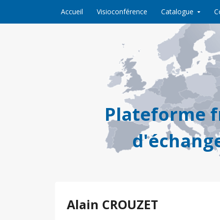
Skip to content
Accueil
Visioconférence
Catalogue
C
Plateforme 
d'échange
Alain CROUZET