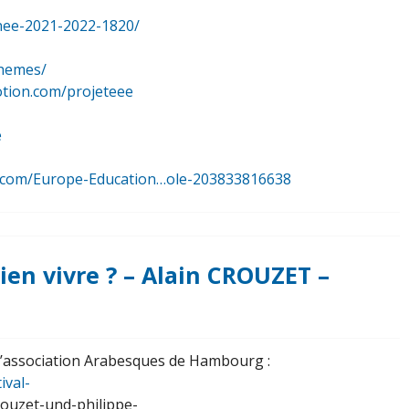
nee-2021-2022-1820/
themes/
otion.com/projeteee
e
.com/Europe-Education…ole-203833816638
 bien vivre ? – Alain CROUZET –
l’association Arabesques de Hambourg :
ival-
ouzet-und-philippe-