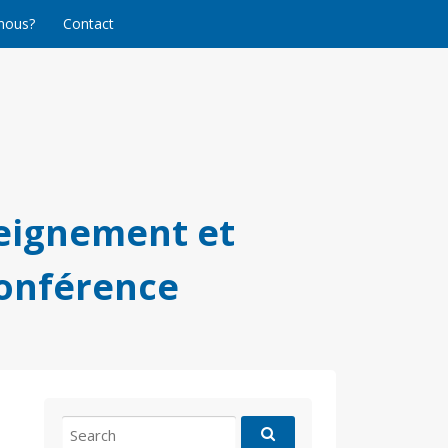
nous?
Contact
eignement et
conférence
Search
for: