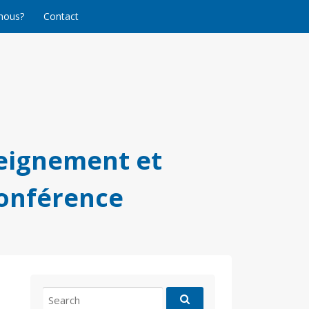
nous?
Contact
eignement et
conférence
Search
for: