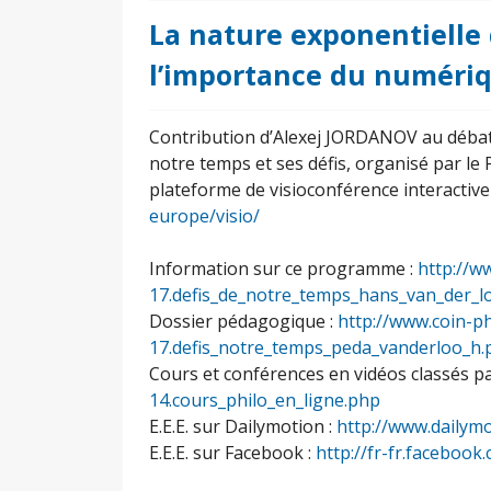
La nature exponentielle d
l’importance du numéri
Contribution d’Alexej JORDANOV au débat
notre temps et ses défis, organisé par le
plateforme de visioconférence interactiv
europe/visio/
Information sur ce programme :
http://w
17.defis_de_notre_temps_hans_van_der_l
Dossier pédagogique :
http://www.coin-ph
17.defis_notre_temps_peda_vanderloo_h.
Cours et conférences en vidéos classés p
14.cours_philo_en_ligne.php
E.E.E. sur Dailymotion :
http://www.dailym
E.E.E. sur Facebook :
http://fr-fr.facebo