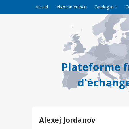
Skip to content
Accueil
Visioconférence
Catalogue
C
Plateforme 
d'échange
Alexej Jordanov