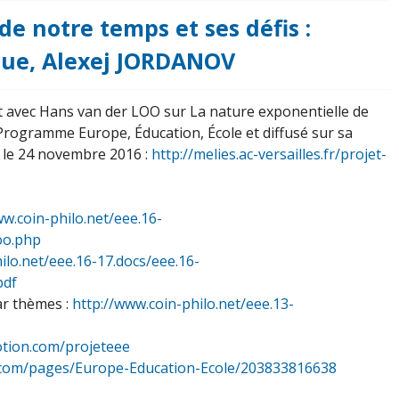
e notre temps et ses défis :
que, Alexej JORDANOV
 avec Hans van der LOO sur La nature exponentielle de
 Programme Europe, Éducation, École et diffusé sur sa
e le 24 novembre 2016 :
http://melies.ac-versailles.fr/projet-
ww.coin-philo.net/eee.16-
oo.php
ilo.net/eee.16-17.docs/eee.16-
pdf
ar thèmes :
http://www.coin-philo.net/eee.13-
otion.com/projeteee
ok.com/pages/Europe-Education-Ecole/203833816638