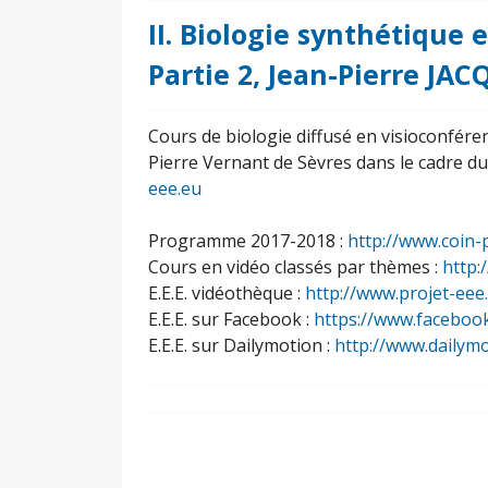
II. Biologie synthétique 
Partie 2, Jean-Pierre JA
Cours de biologie diffusé en visioconféren
Pierre Vernant de Sèvres dans le cadre d
eee.eu
Programme 2017-2018 :
http://www.coin-
Cours en vidéo classés par thèmes :
http:
E.E.E. vidéothèque :
http://www.projet-eee
E.E.E. sur Facebook :
https://www.faceboo
E.E.E. sur Dailymotion :
http://www.dailym