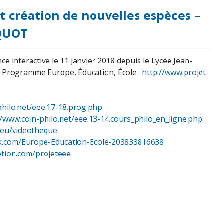
et création de nouvelles espèces –
CQUOT
ce interactive le 11 janvier 2018 depuis le Lycée Jean-
u Programme Europe, Éducation, École :
http://www.projet-
philo.net/eee.17-18.prog.php
//www.coin-philo.net/eee.13-14.cours_philo_en_ligne.php
.eu/videotheque
k.com/Europe-Education-Ecole-203833816638
otion.com/projeteee