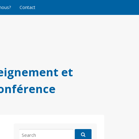
nous?
Contact
eignement et
conférence
Search
for: