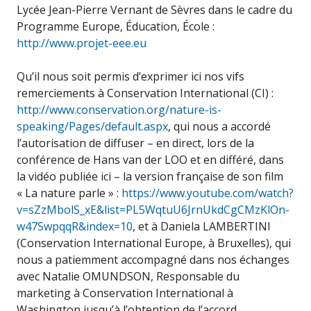
Lycée Jean-Pierre Vernant de Sèvres dans le cadre du
Programme Europe, Éducation, École :
http://www.projet-eee.eu
Qu’il nous soit permis d’exprimer ici nos vifs
remerciements à Conservation International (CI) :
http://www.conservation.org/nature-is-
speaking/Pages/default.aspx
, qui nous a accordé
l’autorisation de diffuser – en direct, lors de la
conférence de Hans van der LOO et en différé, dans
la vidéo publiée ici – la version française de son film
« La nature parle » :
https://www.youtube.com/watch?
v=sZzMbolS_xE&list=PL5WqtuU6JrnUkdCgCMzKlOn-
w47SwpqqR&index=10
, et à Daniela LAMBERTINI
(Conservation International Europe, à Bruxelles), qui
nous a patiemment accompagné dans nos échanges
avec Natalie OMUNDSON, Responsable du
marketing à Conservation International à
Washington jusqu’à l’obtention de l’accord.