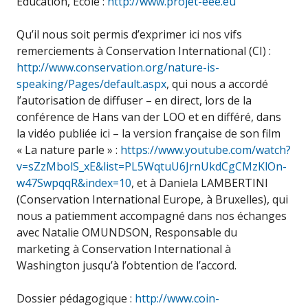
Éducation, École :
http://www.projet-eee.eu
Qu’il nous soit permis d’exprimer ici nos vifs
remerciements à Conservation International (CI) :
http://www.conservation.org/nature-is-
speaking/Pages/default.aspx
, qui nous a accordé
l’autorisation de diffuser – en direct, lors de la
conférence de Hans van der LOO et en différé, dans
la vidéo publiée ici – la version française de son film
« La nature parle » :
https://www.youtube.com/watch?
v=sZzMbolS_xE&list=PL5WqtuU6JrnUkdCgCMzKlOn-
w47SwpqqR&index=10
, et à Daniela LAMBERTINI
(Conservation International Europe, à Bruxelles), qui
nous a patiemment accompagné dans nos échanges
avec Natalie OMUNDSON, Responsable du
marketing à Conservation International à
Washington jusqu’à l’obtention de l’accord.
Dossier pédagogique :
http://www.coin-