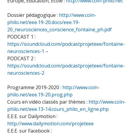
Europe, Éducation, École :
http://www.coin-philo.net
Dossier pédagogique :
http://www.coin-
philo.net/eee.19-20.docs/eee.19-
20_neurosciences_conscience_fontaine_ph.pdf
PODCAST 1 :
https://soundcloud.com/podcastprojeteee/fontaine-
neurosciences-1
–
PODCAST 2 :
https://soundcloud.com/podcastprojeteee/fontaine-
neurosciences-2
Programme 2019-2020 :
http://www.coin-
philo.net/eee.19-20.prog.php
Cours en vidéo classés par thèmes :
http://www.coin-
philo.net/eee.13-14.cours_philo_en_ligne.php
E.E.E. sur Dailymotion :
http://www.dailymotion.com/projeteee
E.E.E. sur Facebook :