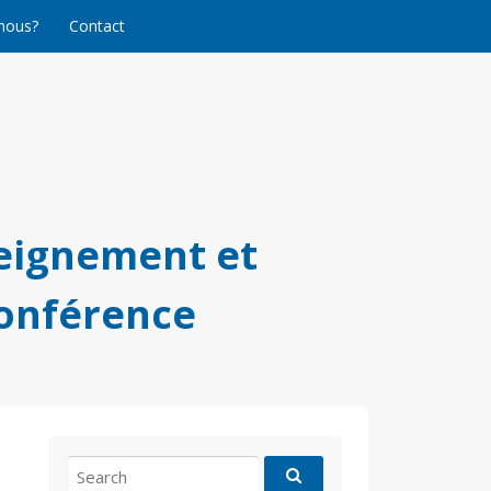
nous?
Contact
eignement et
conférence
Search
for: