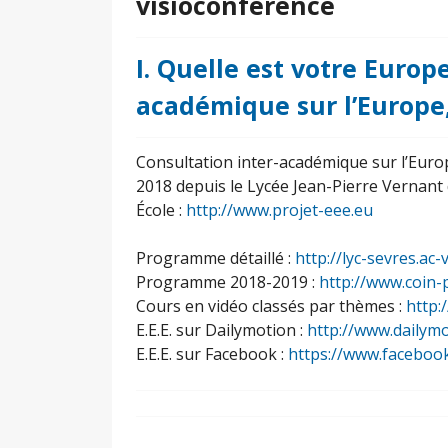
visioconférence
I. Quelle est votre Europ
académique sur l’Europe,
Consultation inter-académique sur l’Europ
2018 depuis le Lycée Jean-Pierre Vernant
École :
http://www.projet-eee.eu
Programme détaillé :
http://lyc-sevres.ac
Programme 2018-2019 :
http://www.coin-
Cours en vidéo classés par thèmes :
http:
E.E.E. sur Dailymotion :
http://www.dailym
E.E.E. sur Facebook :
https://www.faceboo