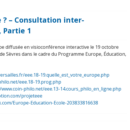
e ? – Consultation inter-
 Partie 1
e diffusée en visioconférence interactive le 19 octobre
 de Sèvres dans le cadre du Programme Europe, Éducation,
-versailles.fr/eee.18-19.quelle_est_votre_europe.php
philo.net/eee.18-19.prog.php
//www.coin-philo.net/eee.13-14.cours_philo_en_ligne.php
otion.com/projeteee
k.com/Europe-Education-Ecole-203833816638