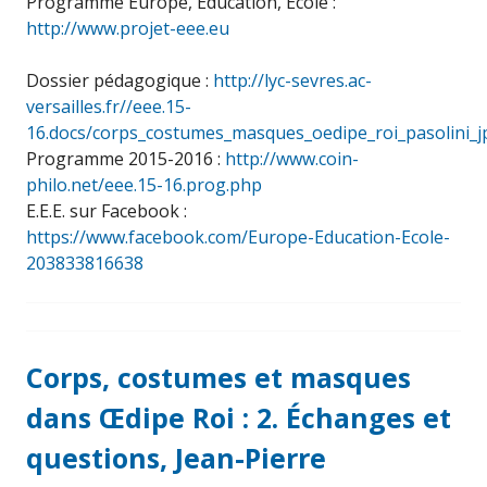
Programme Europe, Éducation, École :
http://www.projet-eee.eu
Dossier pédagogique :
http://lyc-sevres.ac-
versailles.fr//eee.15-
16.docs/corps_costumes_masques_oedipe_roi_pasolini_jp
Programme 2015-2016 :
http://www.coin-
philo.net/eee.15-16.prog.php
E.E.E. sur Facebook :
https://www.facebook.com/Europe-Education-Ecole-
203833816638
Corps, costumes et masques
dans Œdipe Roi : 2. Échanges et
questions, Jean-Pierre