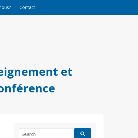
nous?
Contact
eignement et
conférence
Search
for: