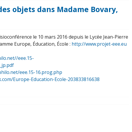
e des objets dans Madame Bovary,
 visioconférence le 10 mars 2016 depuis le Lycée Jean-Pierre
ramme Europe, Éducation, École :
http://www.projet-eee.eu
ilo.net//eee.15-
_jp.pdf
philo.net/eee.15-16.prog.php
k.com/Europe-Education-Ecole-203833816638