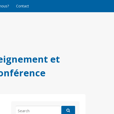
nous?
Contact
eignement et
conférence
Search
for: