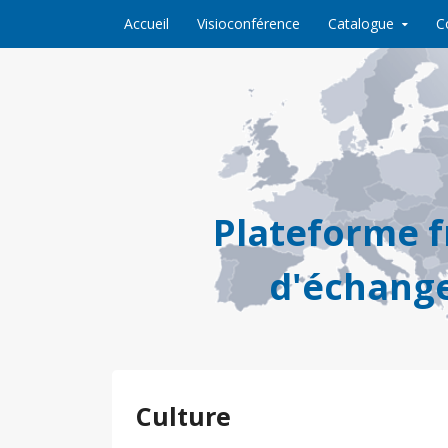
Skip to content
Accueil
Visioconférence
Catalogue
C
Plateforme 
d'échange
Culture