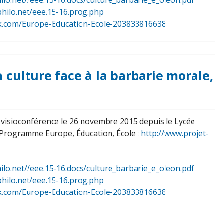
ilo.net//eee.15-16.docs/culture_barbarie_e_oleon.pdf
philo.net/eee.15-16.prog.php
k.com/Europe-Education-Ecole-203833816638
La culture face à la barbarie morale,
n visioconférence le 26 novembre 2015 depuis le Lycée
Programme Europe, Éducation, École :
http://www.projet-
ilo.net//eee.15-16.docs/culture_barbarie_e_oleon.pdf
philo.net/eee.15-16.prog.php
k.com/Europe-Education-Ecole-203833816638